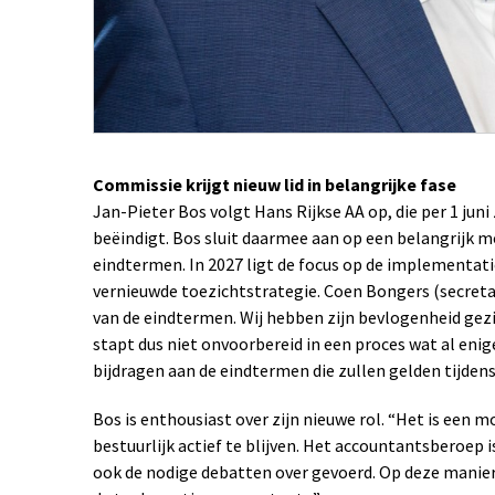
Commissie krijgt nieuw lid in belangrijke fase
Jan-Pieter Bos volgt Hans Rijkse AA op, die per 1 ju
beëindigt. Bos sluit daarmee aan op een belangrijk 
eindtermen. In 2027 ligt de focus op de implementati
vernieuwde toezichtstrategie. Coen Bongers (secretar
van de eindtermen. Wij hebben zijn bevlogenheid gezi
stapt dus niet onvoorbereid in een proces wat al enige
bijdragen aan de eindtermen die zullen gelden tijden
Bos is enthousiast over zijn nieuwe rol. “Het is een
bestuurlijk actief te blijven. Het accountantsberoep 
ook de nodige debatten over gevoerd. Op deze manier b